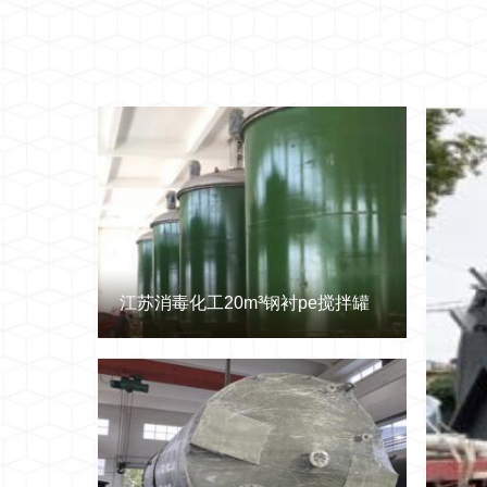
江苏消毒化工20m³钢衬pe搅拌罐