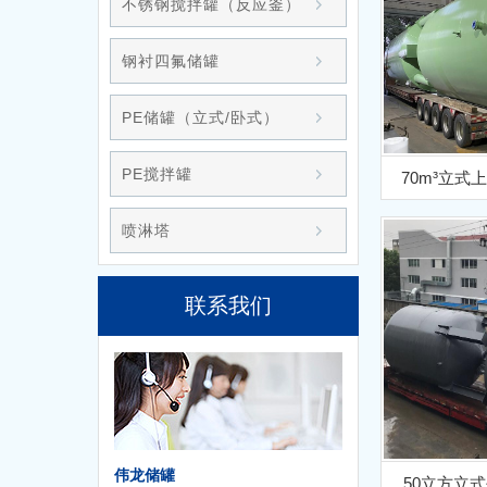
不锈钢搅拌罐（反应釜）
钢衬四氟储罐
PE储罐（立式/卧式）
PE搅拌罐
70m³立式
喷淋塔
联系我们
伟龙储罐
50立方立